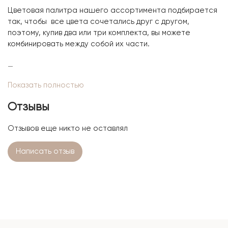
Цветовая палитра нашего ассортимента подбирается
так, чтобы все цвета сочетались друг с другом,
поэтому, купив два или три комплекта, вы можете
комбинировать между собой их части.
—
Изумрудный цвет. Словно драгоценный царственный
Показать полностью
камень, найденный в глубине тысячелетних лесов,
Отзывы
словно шепот леса, напоенный ароматом хвои и
утренней росы. Этот комплект обнимет вас
Отзывов еще никто не оставлял
целительной роскошью. Сны на нем будут глубокими и
безмятежным, как сама природа, полная жизни и
Написать отзыв
красоты.
—
Для изготовления комплекта по индивидуальным
размерам, оставьте
заявку на сайте